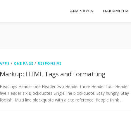
ANA SAYFA
HAKKIMIZDA
APPS
/
ONE PAGE
/
RESPONSIVE
Markup: HTML Tags and Formatting
Headings Header one Header two Header three Header four Header
five Header six Blockquotes Single line blockquote: Stay hungry. Stay
foolish. Multi line blockquote with a cite reference: People think …